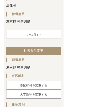
居住用
都道府県
東京都
神奈川県
もっと見る
マンション
アパート
一戸建て
検索条件変更
都道府県
0.0001万円以上
～
上限なし
東京都
神奈川県
市区町村
気にしない
市区町村を変更する
大字通称を変更する
5分以内
建物種別