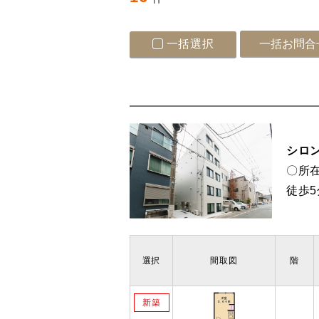
一括選択
シロ
〇所在
徒歩5
選択
間取図
階
新築