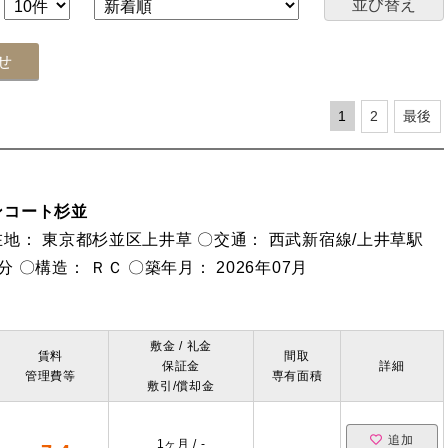
1
2
最後
ンコート杉並
地： 東京都杉並区上井草 〇交通： 西武新宿線/上井草駅
分 〇構造： ＲＣ 〇築年月： 2026年07月
敷金 / 礼金
賃料
間取
保証金
詳細
管理費等
専有面積
敷引/償却金
追加
1ヶ月 / -