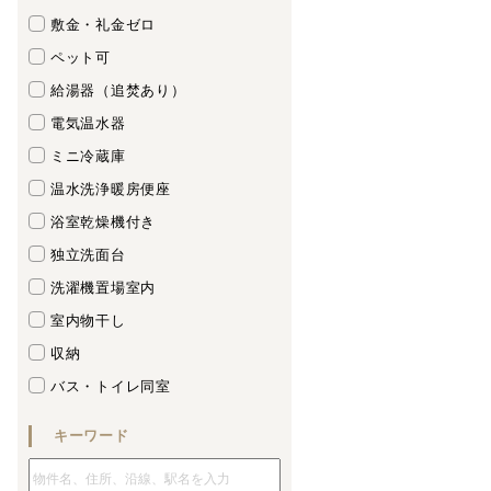
敷金・礼金ゼロ
ペット可
給湯器（追焚あり）
電気温水器
ミニ冷蔵庫
温水洗浄暖房便座
浴室乾燥機付き
独立洗面台
洗濯機置場室内
室内物干し
収納
バス・トイレ同室
キーワード