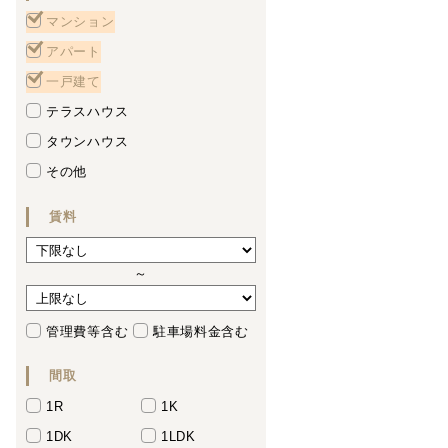
マンション
アパート
一戸建て
テラスハウス
タウンハウス
その他
賃料
～
管理費等含む
駐車場料金含む
間取
1R
1K
1DK
1LDK