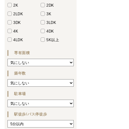
2K
2DK
2LDK
3K
3DK
3LDK
4K
4DK
4LDK
5K以上
専有面積
築年数
駐車場
駅徒歩/バス停徒歩