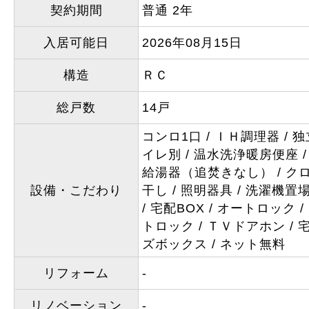
契約期間
普通 2年
入居可能日
2026年08月15日
構造
ＲＣ
総戸数
14戸
コンロ1口
ＩＨ調理器
独
イレ別
温水洗浄暖房便座
給湯器（追焚きなし）
ク
設備・こだわり
干し
照明器具
洗濯機置
宅配BOX
オートロック
トロック
ＴＶドアホン
ズボックス
ネット無料
リフォーム
-
リノベーション
-